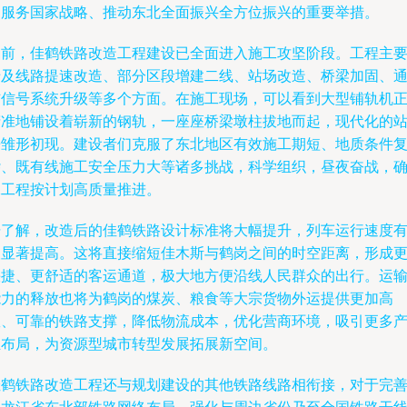
是服务国家战略、推动东北全面振兴全方位振兴的重要举措。
当前，佳鹤铁路改造工程建设已全面进入施工攻坚阶段。工程主
涉及线路提速改造、部分区段增建二线、站场改造、桥梁加固、
信信号系统升级等多个方面。在施工现场，可以看到大型铺轨机
精准地铺设着崭新的钢轨，一座座桥梁墩柱拔地而起，现代化的
房雏形初现。建设者们克服了东北地区有效施工期短、地质条件
杂、既有线施工安全压力大等诸多挑战，科学组织，昼夜奋战，
保工程按计划高质量推进。
据了解，改造后的佳鹤铁路设计标准将大幅提升，列车运行速度
望显著提高。这将直接缩短佳木斯与鹤岗之间的时空距离，形成
快捷、更舒适的客运通道，极大地方便沿线人民群众的出行。运
能力的释放也将为鹤岗的煤炭、粮食等大宗货物外运提供更加高
效、可靠的铁路支撑，降低物流成本，优化营商环境，吸引更多
业布局，为资源型城市转型发展拓展新空间。
佳鹤铁路改造工程还与规划建设的其他铁路线路相衔接，对于完