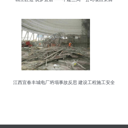
2019詹天佑奖优秀住宅小区金奖纪实
江西宜春丰城电厂坍塌事故反思 建设工程施工安全
警钟长鸣