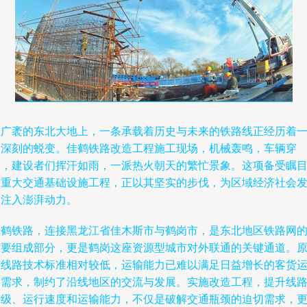
在广袤的东北大地上，一条承载着历史与未来的铁路线正经历着
场深刻的蜕变。佳鹤铁路改造工程施工现场，机械轰鸣，车辆穿
梭，建设者们挥汗如雨，一派热火朝天的繁忙景象。这项备受瞩
的重大交通基础设施工程，正以其坚实的步伐，为区域经济社会
展注入澎湃动力。
佳鹤铁路，连接黑龙江省佳木斯市与鹤岗市，是东北地区铁路网
重要组成部分，更是鹤岗这座资源型城市对外联通的关键通道。
有线路技术标准相对较低，运输能力已难以满足日益增长的客货
输需求，制约了沿线地区的交流与发展。实施改造工程，提升线
等级、运行速度和运输能力，不仅是破解交通瓶颈的迫切需求，