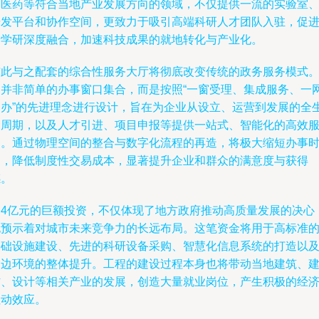
物医药等符合当地产业发展方向的领域，不仅提供一流的实验室
研发平台和协作空间，更致力于吸引高端科研人才团队入驻，促
产学研深度融合，加速科技成果的就地转化与产业化。
与此与之配套的综合性服务大厅将彻底改变传统的政务服务模式
它并非简单的办事窗口集合，而是按照“一窗受理、集成服务、一
通办”的先进理念进行设计，旨在为企业从设立、运营到发展的全
命周期，以及人才引进、项目申报等提供一站式、智能化的高效
务。通过物理空间的整合与数字化流程的再造，将极大缩短办事
间，降低制度性交易成本，显著提升企业和群众的满意度与获得
感。
近4亿元的巨额投资，不仅体现了地方政府推动高质量发展的决心
也预示着对城市未来竞争力的长远布局。这笔资金将用于高标准
基础设施建设、先进的科研设备采购、智慧化信息系统的打造以
周边环境的整体提升。工程的建设过程本身也将带动当地建筑、
材、设计等相关产业的发展，创造大量就业岗位，产生积极的经
拉动效应。